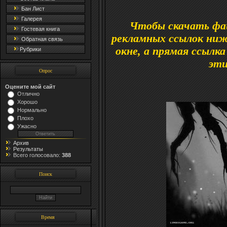
Бан Лист
Галерея
Чтобы скачать фа
Гостевая книга
рекламных ссылок ниж
Обратная связь
окне, а прямая ссылк
Рубрики
эти
Опрос
Оцените мой сайт
Отлично
Хорошо
Нормально
Плохо
Ужасно
Архив
Результаты
Всего голосовало:
388
Поиск
Время