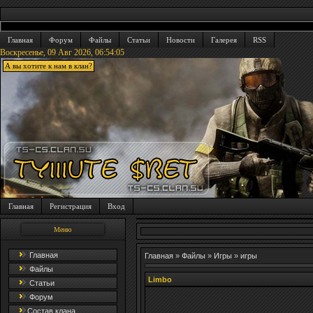
Главная
Форум
Файлы
Статьи
Новости
Галерея
RSS
Воскресенье, 09 Авг 2026,
06:54:06
А вы хотите к нам в клан?
Главная
Регистрация
Вход
Меню
Главная
Главная
»
Файлы
»
Игры
»
игры
Файлы
Limbo
Статьи
Форум
Состав клана