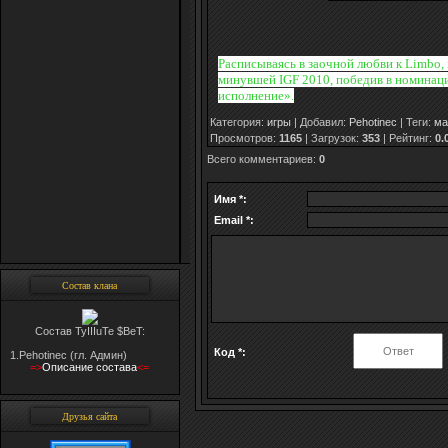
Расписываясь в заочной любви к Limbo,
минувшей IGF 2010, победив в номинац
исполнение».
Категория
:
игры
|
Добавил
:
Pehotinec
|
Теги
:
ма
Просмотров
:
1165
|
Загрузок
:
353
|
Рейтинг
:
0.
Всего комментариев
:
0
Имя *:
Email *:
Состав клана
Состав TyIIIuTe $BeT:
Код *:
1.Pehotinec (гл. Админ)
=>
Oписание состава
<=
Друзья сайта