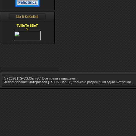
Мы В КоНтаКтЕ
TyIIIuTe $BeT
\/
(c) 2026
[TS-CS.Clan.Su]
Все права защищены.
Использование материалов
[TS-CS.Clan.Su]
только с разрешения администрации.