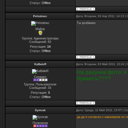
Статус:
Offline
Pehotinec
Дата: Вторник, 26 Апр 2011, 14:13 
Ты розбанен
Майор
Группа: Администраторы
Сообщений:
83
Репутация:
14
Статус:
Offline
KaBaleR
Дата: Вторник, 03 Май 2011, 22:41 
На рахунок фото: я 
Сержант
бувають????
Группа: Пользователи
Сообщений:
33
Репутация:
3
Статус:
Offline
Symrak
Дата: Среда, 11 Май 2011, 15:57 | 
да да я согласен с кавалером но 
Полковник