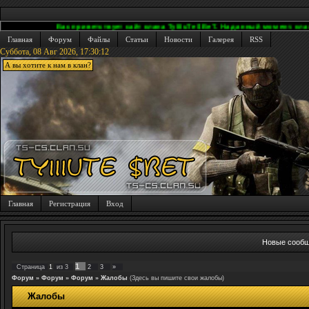
Вас приветствует сайт клана TyIIIuTe $BeT. На данный момент. клан был 
Главная
Форум
Файлы
Статьи
Новости
Галерея
RSS
Суббота, 08 Авг 2026,
17:30:13
А вы хотите к нам в клан?
Главная
Регистрация
Вход
Новые сооб
1
Страница
1
из
3
2
3
»
Форум
»
Форум
»
Форум
»
Жалобы
(Здесь вы пишите свои жалобы)
Жалобы