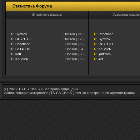
Статистика Форума
Лучшие пользователи
Уважаемые пользов
Symrak
Постов [ 210 ]
Pehotinec
PASCHTET
Постов [ 123 ]
Symrak
Pehotinec
Постов [ 83 ]
PASCHTET
BeT4uHa
Постов [ 64 ]
KaBaleR
kotE
Постов [ 36 ]
@rtYom
KaBaleR
Постов [ 33 ]
4et
(c) 2026
[TS-CS.Clan.Su]
Все права защищены.
Использование материалов
[TS-CS.Clan.Su]
только с разрешения администрации.