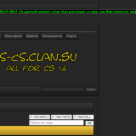
IuTe $BeT. На данный момент. клан был распущен, а серв, как Вам известно закр
е
Популярное
Новости
Пользователи
Форум