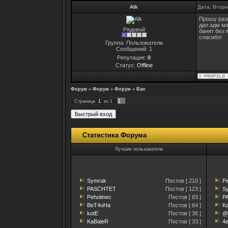
Alk
Дата: Вторн
Прошу разо
дал адм ма
Рядовой
банят без 
спасибо!
Группа: Пользователи
Сообщений:
1
Репутация:
0
Статус:
Offline
Форум
»
Форум
»
Форум
»
Ban
1
Страница
1
из
1
Статистика Форума
Лучшие пользователи
Symrak
Постов [ 210 ]
Pe
PASCHTET
Постов [ 123 ]
Sy
Pehotinec
Постов [ 83 ]
P
BeT4uHa
Постов [ 64 ]
Ka
kotE
Постов [ 36 ]
@r
KaBaleR
Постов [ 33 ]
4e