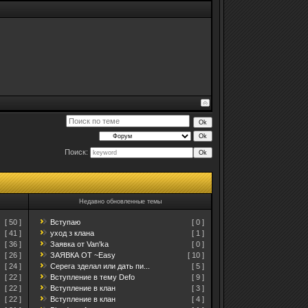
Поиск:
Недавно обновленные темы
[ 50 ]
Вступаю
[ 0 ]
[ 41 ]
уход з клана
[ 1 ]
[ 36 ]
Заявка от Van'ka
[ 0 ]
[ 26 ]
ЗАЯВКА ОТ ~Easy
[ 10 ]
[ 24 ]
Серега зделал или дать пи...
[ 5 ]
[ 22 ]
Вступление в тему Defo
[ 9 ]
[ 22 ]
Вступление в клан
[ 3 ]
[ 22 ]
Вступление в клан
[ 4 ]