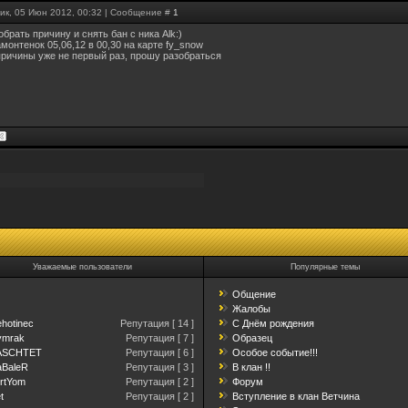
ик, 05 Июн 2012, 00:32 | Сообщение #
1
брать причину и снять бан с ника Alk:)
монтенок 05,06,12 в 00,30 на карте fy_snow
причины уже не первый раз, прошу разобраться
Уважаемые пользователи
Популярные темы
Общение
Жалобы
hotinec
Репутация [ 14 ]
С Днём рождения
mrak
Репутация [ 7 ]
Образец
ASCHTET
Репутация [ 6 ]
Особоe событие!!!
BaleR
Репутация [ 3 ]
В клан !!
tYom
Репутация [ 2 ]
Форум
t
Репутация [ 2 ]
Вступление в клан Ветчина