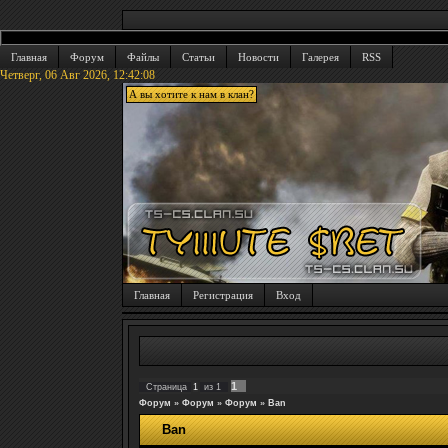
Главная
Форум
Файлы
Статьи
Новости
Галерея
RSS
Четверг, 06 Авг 2026,
12:42:09
А вы хотите к нам в клан?
Главная
Регистрация
Вход
1
Страница
1
из
1
Форум
»
Форум
»
Форум
»
Ban
Ban