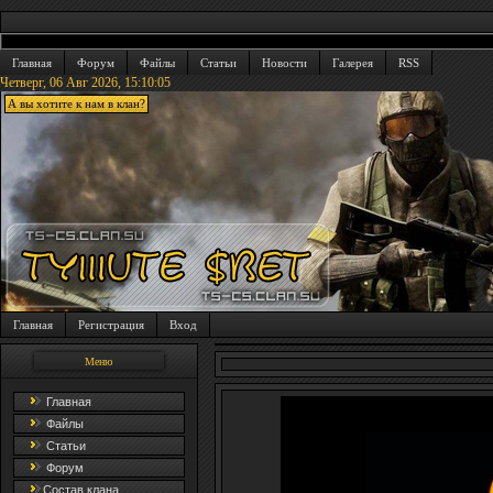
Главная
Форум
Файлы
Статьи
Новости
Галерея
RSS
Четверг, 06 Авг 2026,
15:10:06
А вы хотите к нам в клан?
Главная
Регистрация
Вход
Меню
Главная
Файлы
Статьи
Форум
Состав клана