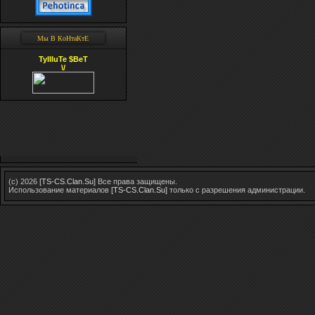
Мы В КоНтаКтЕ
TyIIIuTe $BeT
\/
(c) 2026
[TS-CS.Clan.Su]
Все права защищены.
Использование материалов
[TS-CS.Clan.Su]
только с разрешения администрации.