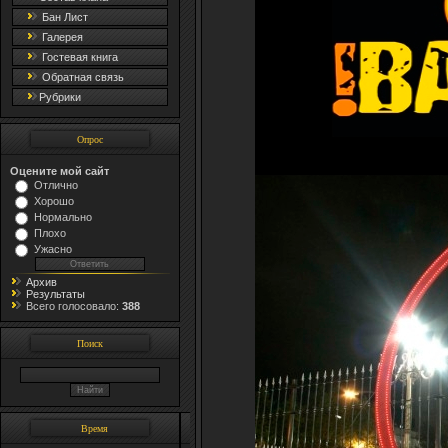
Бан Лист
Галерея
Гостевая книга
Обратная связь
Рубрики
Опрос
Оцените мой сайт
Отлично
Хорошо
Нормально
Плохо
Ужасно
Архив
Результаты
Всего голосовало:
388
Поиск
Время