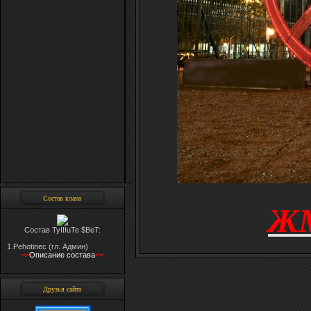
Состав клана
Ж
Состав TyIIIuTe $BeT:
1.Pehotinec (гл. Админ)
=>
Oписание состава
<=
Друзья сайта