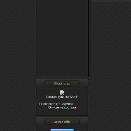
Состав клана
Состав TyIIIuTe $BeT:
1.Pehotinec (гл. Админ)
=>
Oписание состава
<=
Друзья сайта