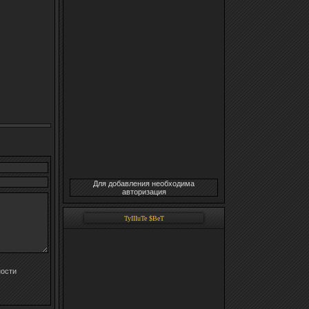
Для добавления необходима
авторизация
TyIIIuTe $BeT