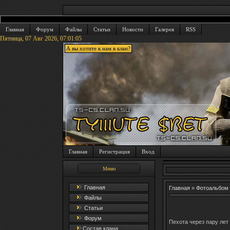
Главная
Форум
Файлы
Статьи
Новости
Галерея
RSS
Пятница, 07 Авг 2026,
07:01:05
А вы хотите к нам в клан?
Главная
Регистрация
Вход
Меню
Главная
Главная
»
Фотоальбом
Файлы
Статьи
Форум
Пехота через пару лет
Состав клана