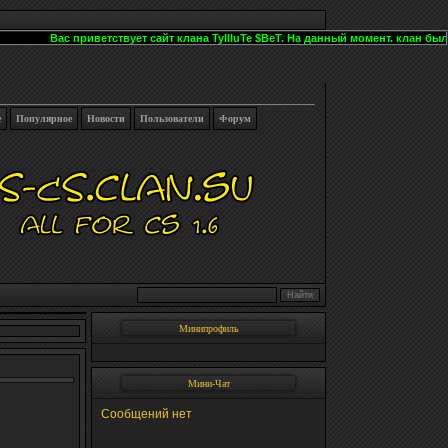
Вас приветствует сайт клана TyIIIuTe $BeT. На данный момент. клан был р
е
Популярное
Новости
Пользователи
Форум
Минипрофиль
Мини-Чат