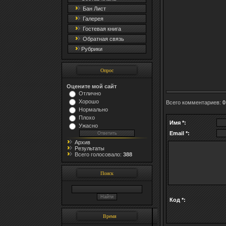
Бан Лист
Галерея
Гостевая книга
Обратная связь
Рубрики
Опрос
Оцените мой сайт
Отлично
Хорошо
Всего комментариев
:
0
Нормально
Плохо
Имя *:
Ужасно
Email *:
Архив
Результаты
Всего голосовало:
388
Поиск
Код *:
Время