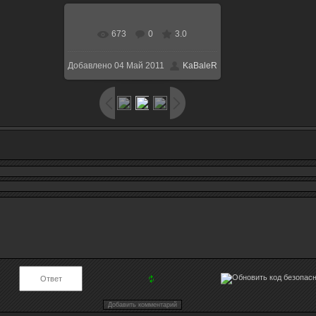
673
0
3.0
В реальном размере
Добавлено
04 Май 2011
KaBaleR
1280x1024
/ 185.8Kb