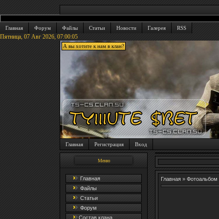
Главная
Форум
Файлы
Статьи
Новости
Галерея
RSS
Пятница, 07 Авг 2026,
07:00:06
А вы хотите к нам в клан?
Главная
Регистрация
Вход
Меню
Главная
Главная
»
Фотоальбом
Файлы
Статьи
Форум
Состав клана