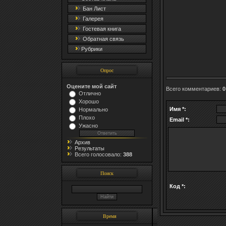
Бан Лист
Галерея
Гостевая книга
Обратная связь
Рубрики
Опрос
Оцените мой сайт
Всего комментариев
:
0
Отлично
Хорошо
Имя *:
Нормально
Плохо
Email *:
Ужасно
Архив
Результаты
Всего голосовало:
388
Поиск
Код *:
Время