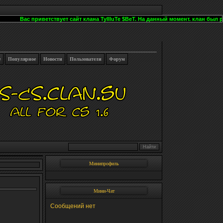
Вас приветствует сайт клана TyIIIuTe $BeT. На данный момент. клан был расп
е
Популярное
Новости
Пользователи
Форум
Минипрофиль
Мини-Чат