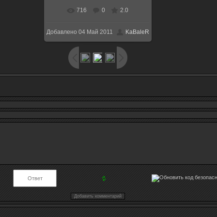
716
0
2.0
В реальном размере
Добавлено
04 Май 2011
KaBaleR
1600x1200
/ 656.8Kb