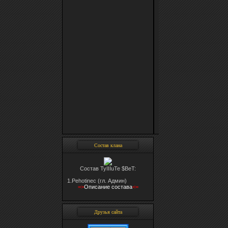
Состав клана
Состав TyIIIuTe $BeT:
1.Pehotinec (гл. Админ)
=>
Oписание состава
<=
Друзья сайта