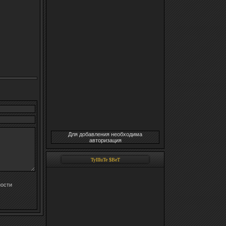
Для добавления необходима
авторизация
TyIIIuTe $BeT